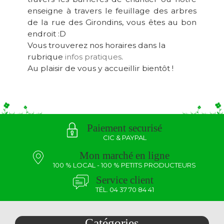
enseigne à travers le feuillage des arbres
de la rue des Girondins, vous êtes au bon
endroit :D
Vous trouverez nos horaires dans la
rubrique
infos pratiques
.
Au plaisir de vous y accueillir bientôt !
Paiement securisé
CIC & PAYPAL
Mon marché en ligne
100 % LOCAL - 100 % PETITS PRODUCTEURS
Service client
TÉL. 04 37 70 84 41
Catégories