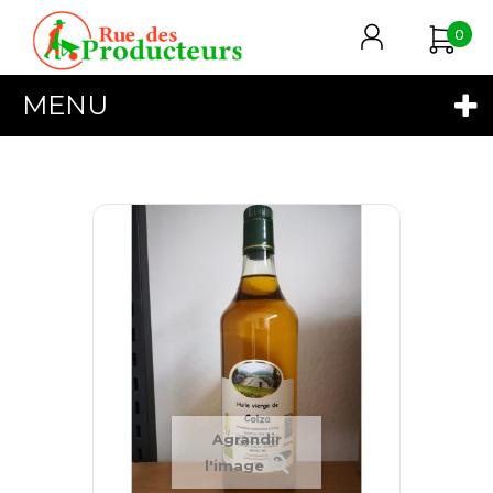
0
MENU
Agrandir
l'image