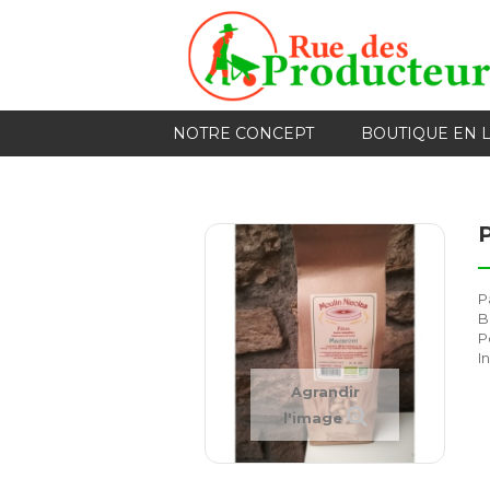
NOTRE CONCEPT
BOUTIQUE EN 
P
B
P
I
Agrandir
l'image