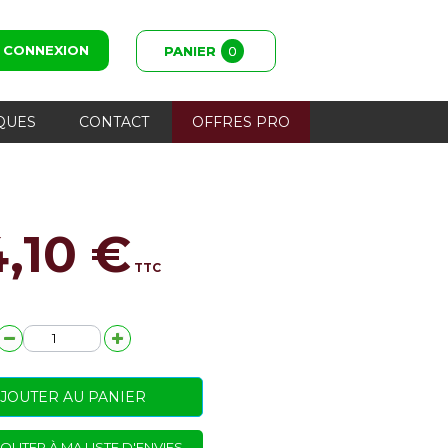
CONNEXION
PANIER
0
QUES
CONTACT
OFFRES PRO
4,10 €
TTC
JOUTER AU PANIER
OUTER À MA LISTE D'ENVIES