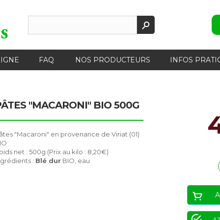
LIGNE
FAQ
NOS PRODUCTEURS
INFOS PRATI
PÂTES "MACARONI" BIO 500G
âtes "Macaroni" en provenance de Viriat (01)
IO
oids net : 500g (Prix au kilo : 8,20€)
ngrédients :
Blé dur
BIO, eau
A
AJ