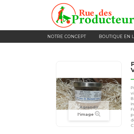
NOTRE CONCEPT
BOUTIQUE EN 
P
v
B
I
Agrandir
F
l'image
p
d
C