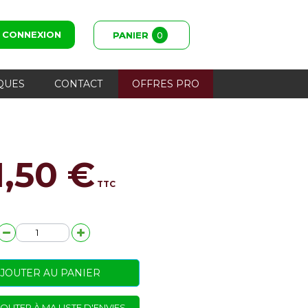
CONNEXION
PANIER
0
QUES
CONTACT
OFFRES PRO
1,50 €
TTC
JOUTER AU PANIER
OUTER À MA LISTE D'ENVIES