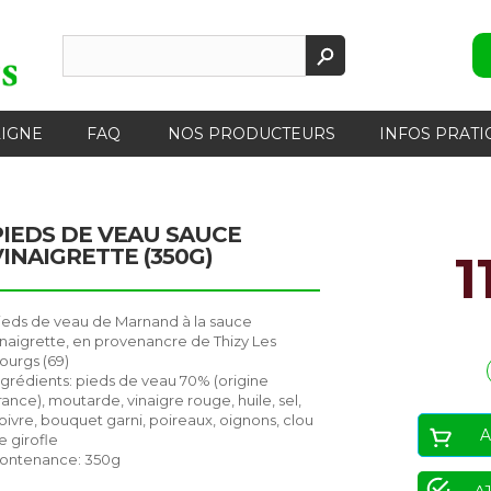
LIGNE
FAQ
NOS PRODUCTEURS
INFOS PRATI
PIEDS DE VEAU SAUCE
VINAIGRETTE (350G)
1
ieds de veau de Marnand à la sauce
inaigrette, en provenancre de Thizy Les
ourgs (69)
ngrédients: pieds de veau 70% (origine
rance), moutarde, vinaigre rouge, huile, sel,
oivre, bouquet garni, poireaux, oignons, clou
A
e girofle
ontenance: 350g
AJ