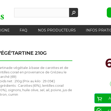
LIGNE
FAQ
NOS PRODUCTEURS
INFOS PRATI
VÉGÉ'TARTINE 210G
artinade végétale à base de carottes et de
entilles corail en provenance de Grézieu le
arché (69)
oids net : 210g (Prix au kilo : 29.05€)
ngrédients : Carottes (61%), lentilles corail
30%), oignons, huile olive, sel, ail, poivre, jus de
itron, cumin
A
AJ