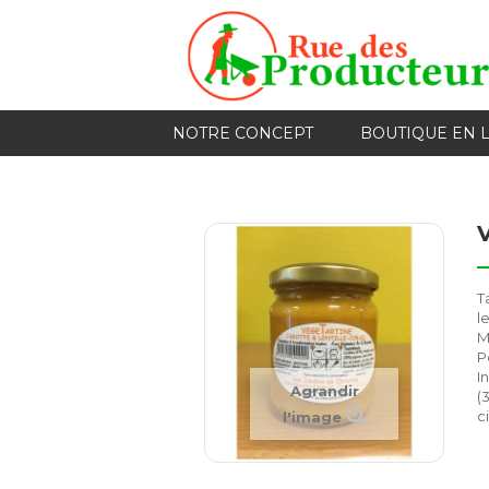
NOTRE CONCEPT
BOUTIQUE EN 
T
l
M
P
I
Agrandir
(
c
l'image