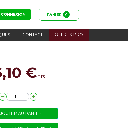
CONNEXION
PANIER
0
QUES
CONTACT
OFFRES PRO
6,10 €
TTC
JOUTER AU PANIER
OUTER À MA LISTE D'ENVIES