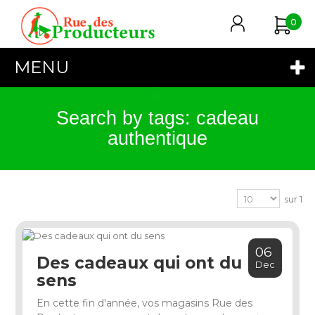
0
MENU
Search by tags: cadeau
authentique
sur 1
06
Des cadeaux qui ont du
Dec
sens
En cette fin d'année, vos magasins Rue des