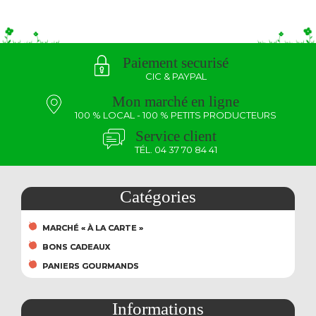
Paiement securisé
CIC & PAYPAL
Mon marché en ligne
100 % LOCAL - 100 % PETITS PRODUCTEURS
Service client
TÉL. 04 37 70 84 41
Catégories
MARCHÉ « À LA CARTE »
BONS CADEAUX
PANIERS GOURMANDS
Informations