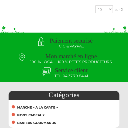
sur 2
Paiement securisé
CIC & PAYPAL
Mon marché en ligne
100 % LOCAL - 100 % PETITS PRODUCTEURS
Service client
TÉL. 04 37 70 84 41
Catégories
MARCHÉ « À LA CARTE »
BONS CADEAUX
PANIERS GOURMANDS