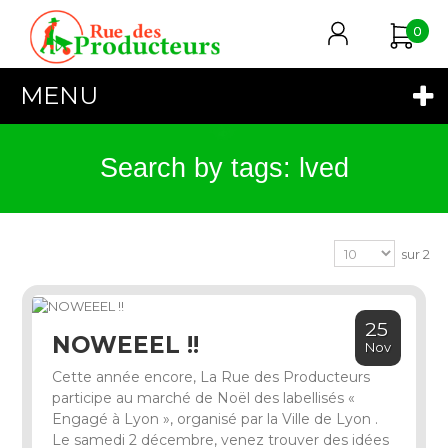
0
MENU
Search by tags: lved
sur 2
25
NOWEEEL !!
Nov
​Cette année encore, La Rue des Producteurs
participe au marché de Noël des labellisés «
Engagé à Lyon », organisé par la Ville de Lyon .
Le samedi 2 décembre, venez trouver des idées