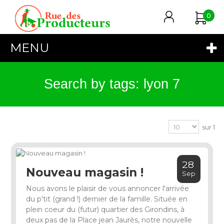
0
MENU
Search by tags: lyon 7
sur 1
28
Nouveau magasin !
Sep
Nous avons le plaisir de vous annoncer l'arrivée
du p'tit (grand !) dernier de la famille. Située en
plein coeur du (futur) quartier des Girondins, à
deux pas de la Place jean Jaurès, notre nouvelle